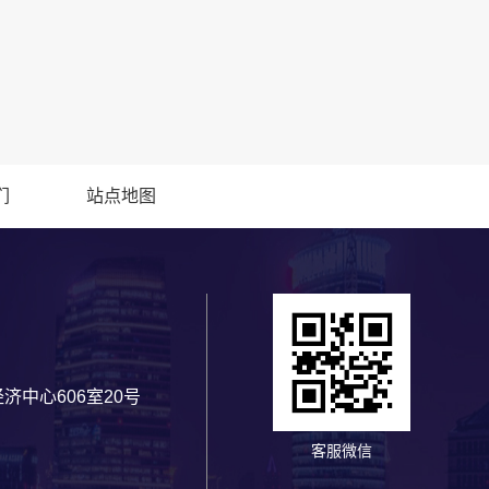
们
站点地图
中心606室20号
客服微信