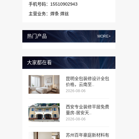
手机号码：15510902943
主营业务：焊条 焊丝
热门产品
MORE+
大家都在看
昆明全包装修设计全包
价格，云南至..
2026-08-06
西安专业装修平层免费
量房-居安天..
2026-08-06
苏州百年豪庭新材料有